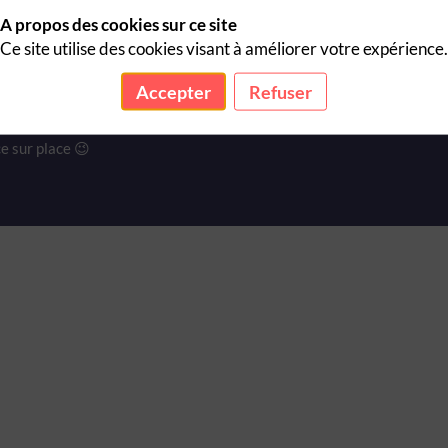
A propos des cookies sur ce site
Ce site utilise des cookies visant à améliorer votre expérience.
ité, l’importance de bien préparer ses déplacements routiers et de
 simulation de tonneaux, l’automobiliste prend conscience des
Accepter
Refuser
réduire le risque de blessure grave en cas d’accident. L’exercice met
e un véhicule vide et un véhicule chargé.
e sur place 😉