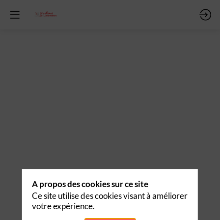
ent
er
s
r
ues
sation
entions
A propos des cookies sur ce site
Ce site utilise des cookies visant à améliorer
votre expérience.