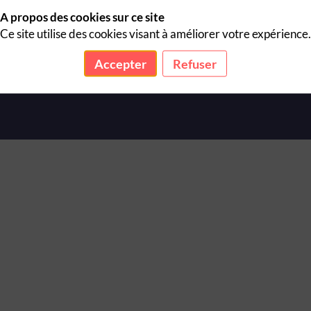
A propos des cookies sur ce site
Ce site utilise des cookies visant à améliorer votre expérience.
ence réelle sur la sécurité de ses équipes, puis d’analyser le système
Accepter
Refuser
trer le manager sur ses actions essentielles et sa posture au quotidi
s attendus.