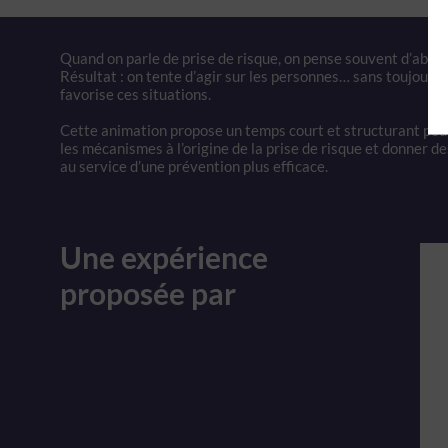
Quand on parle de prise de risque, on pense souvent d’abor
Résultat : on tente d’agir sur les personnes… sans toujours 
favorise ces situations.
Cette animation propose un temps court et structurant pou
les mécanismes à l’origine de la prise de risque et donner des
au service d’une prévention plus efficace.
Une expérience
proposée par