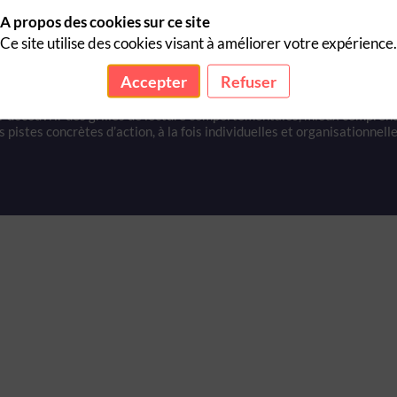
A propos des cookies sur ce site
Ce site utilise des cookies visant à améliorer votre expérience.
d aux comportements individuels.
questionner ce qui, dans nos pratiques collectives et notre organisati
Accepter
Refuser
r découvrir des grilles de lecture comportementales, mieux compren
 pistes concrètes d’action, à la fois individuelles et organisationnelle