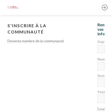
Rensei
S'INSCRIRE À LA
vos
COMMUNAUTÉ
informa
Devenez membre de la communauté
Prénom
*
Nom
Société
Poste
*
Email